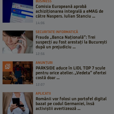
BUSINESS
Comisia Europeană aprobă
achiziționarea integrală a eMAG de
către Naspers. Iulian Stanciu ...
14:06
SECURITATE INFORMATICĂ
Frauda „Banca Națională”: Trei
suspecți au fost arestați la București
după un prejudiciu ...
12:56
ANUNȚURI
PARKSIDE aduce în LIDL TOP 7 scule
pentru orice atelier. „Vedeta” ofertei
costă doar ...
12:07
APLICATII
Românii vor folosi un portofel digital
bazat pe codul Germaniei, însă
activiștii avertizează ...