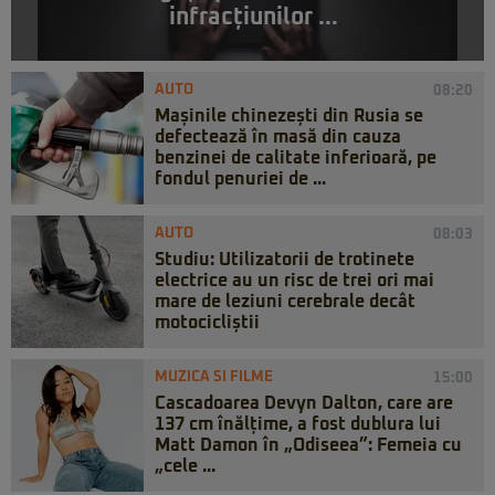
infracțiunilor ...
AUTO
08:20
Mașinile chinezești din Rusia se
defectează în masă din cauza
benzinei de calitate inferioară, pe
fondul penuriei de ...
AUTO
08:03
Studiu: Utilizatorii de trotinete
electrice au un risc de trei ori mai
mare de leziuni cerebrale decât
motocicliștii
MUZICA SI FILME
15:00
Cascadoarea Devyn Dalton, care are
137 cm înălțime, a fost dublura lui
Matt Damon în „Odiseea”: Femeia cu
„cele ...