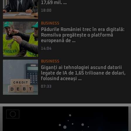
17,69 mil. ...
18:00
BUSINESS
Pădurile României trec în era digitală:
Romsilva pregătește o platformă
europeană de ...
14:04
BUSINESS
Giganți ai tehnologiei ascund datorii
legate de IA de 1,65 trilioane de dolari,
folosind aceeași ...
07:33