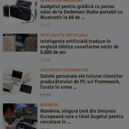
OFERTE DIN MAGAZINE
Gadgetul pentru grădină cu panou
solar de la Dedeman: Radio portabil cu
Bluetooth la 68 de ...
12:12
INTELIGENTA ARTIFICIALA
Inteligența artificială traduce în
engleză tăblițe cuneiforme vechi de
5.000 de ani
11:00
SECURITATE INFORMATICĂ
Datele personale ale tuturor clienților
producătorului de PC-uri Framework,
furate în urma ...
09:09
BUSINESS
România, singura țară din Uniunea
Europeană care a tăiat bugetul pentru
cercetare în ...