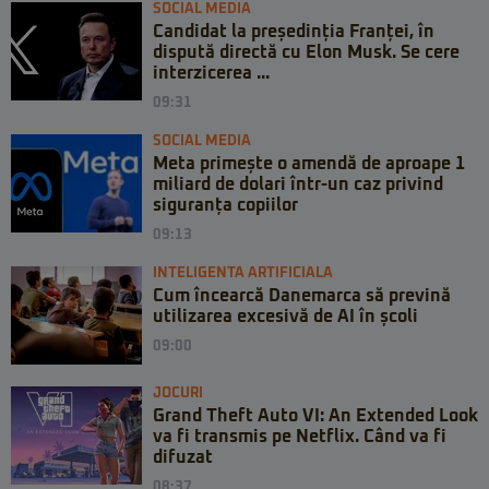
SOCIAL MEDIA
Candidat la președinția Franței, în
dispută directă cu Elon Musk. Se cere
interzicerea ...
09:31
SOCIAL MEDIA
Meta primește o amendă de aproape 1
miliard de dolari într-un caz privind
siguranța copiilor
09:13
INTELIGENTA ARTIFICIALA
Cum încearcă Danemarca să prevină
utilizarea excesivă de AI în școli
09:00
JOCURI
Grand Theft Auto VI: An Extended Look
va fi transmis pe Netflix. Când va fi
difuzat
08:37