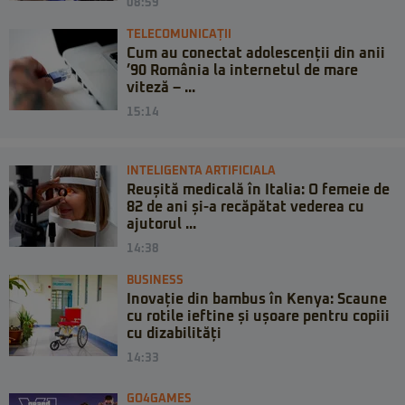
08:59
TELECOMUNICAȚII
Cum au conectat adolescenții din anii
’90 România la internetul de mare
viteză – ...
15:14
INTELIGENTA ARTIFICIALA
Reușită medicală în Italia: O femeie de
82 de ani și-a recăpătat vederea cu
ajutorul ...
14:38
BUSINESS
Inovație din bambus în Kenya: Scaune
cu rotile ieftine și ușoare pentru copiii
cu dizabilități
14:33
GO4GAMES